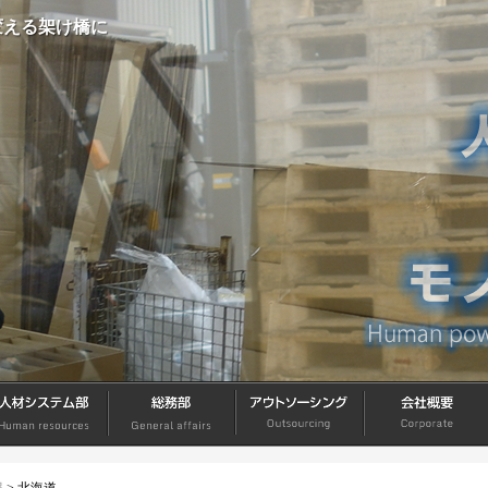
変える架け橋に
人材システム
総務部
アウトソーシ
会社概要