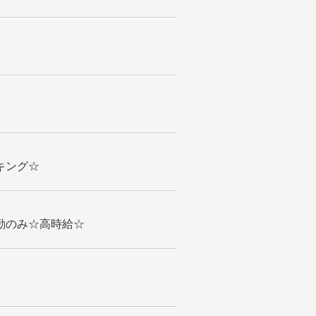
キング☆
勤のみ☆高時給☆